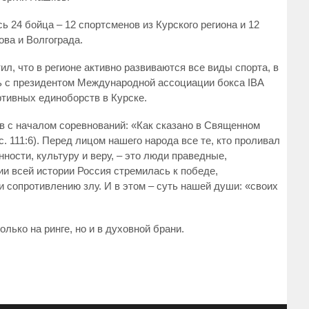
ь 24 бойца – 12 спортсменов из Курского региона и 12
ова и Волгограда.
л, что в регионе активно развиваются все виды спорта, в
ть с президентом Международной ассоциации бокса IBA
тивных единоборств в Курске.
в с началом соревнований: «Как сказано в Священном
. 111:6). Перед лицом нашего народа все те, кто проливал
ности, культуру и веру, – это люди праведные,
ии всей истории Россия стремилась к победе,
 сопротивлению злу. И в этом – суть нашей души: «своих
ько на ринге, но и в духовной брани.