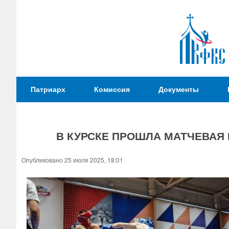
Патриаршая
Патриарх
Комиссия
Документы
Комиссия
по
вопросам
В КУРСКЕ ПРОШЛА МАТЧЕВАЯ
физической
культуры и
Вы
Опубликовано 25 июля 2025, 18:01
спорта
здесь