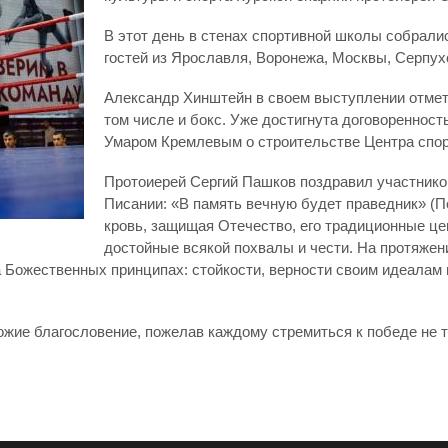
В этот день в стенах спортивной школы собралис
гостей из Ярославля, Воронежа, Москвы, Серпух
Александр Хинштейн в своем выступлении отмети
том числе и бокс. Уже достигнута договореннос
Умаром Кремлевым о строительстве Центра спор
Протоиерей Сергий Пашков поздравил участнико
Писании: «В память вечную будет праведник» (Пс
кровь, защищая Отечество, его традиционные цен
достойные всякой похвалы и чести. На протяжен
 Божественных принципах: стойкости, верности своим идеалам и
ие благословение, пожелав каждому стремиться к победе не тол