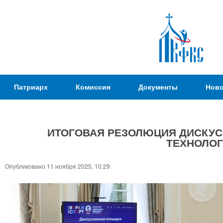
Пер
ос
со
Патриаршая
Патриарх
Комиссия
Документы
Ново
Комиссия
по
вопросам
ИТОГОВАЯ РЕЗОЛЮЦИЯ ДИСКУ
физической
ТЕХНОЛОГ
культуры и
Вы
спорта
здесь
Опубликовано 11 ноября 2025, 10:29