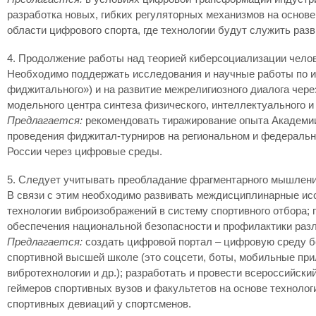
разработка новых, гибких регуляторных механизмов на основ
области цифрового спорта, где технологии будут служить раз
4. Продолжение работы над теорией киберсоциализации челове
Необходимо поддержать исследования и научные работы по из
фиджитального») и на развитие межрелигиозного диалога че
модельного центра синтеза физического, интеллектуального и
Предлагается:
рекомендовать тиражирование опыта Академии
проведения фиджитал-турниров на региональном и федерально
России через цифровые среды.
5. Следует учитывать преобладание фрагментарного мышлени
В связи с этим необходимо развивать междисциплинарные иссл
технологии виброизображений в систему спортивного отбора
обеспечения национальной безопасности и профилактики раз
Предлагается:
создать цифровой портал – цифровую среду бе
спортивной высшей школе (это соцсети, боты, мобильные пр
вибротехнологии и др.); разработать и провести всероссийск
геймеров спортивных вузов и факультетов на основе техноло
спортивных девиаций у спортсменов.