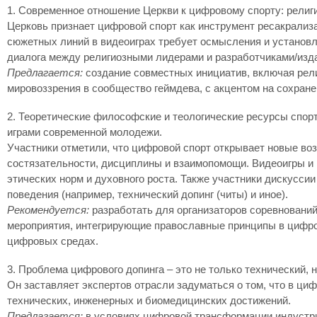
1. Современное отношение Церкви к цифровому спорту: религи
Церковь признает цифровой спорт как инструмент ресакрали
сюжетных линий в видеоиграх требует осмысления и установл
диалога между религиозными лидерами и разработчиками/изда
Предлагается:
создание совместных инициатив, включая рели
мировоззрения в сообщество геймдева, с акцентом на сохран
2. Теоретические философские и теологические ресурсы спор
играми современной молодежи.
Участники отметили, что цифровой спорт открывает новые во
состязательности, дисциплины и взаимопомощи. Видеоигры 
этических норм и духовного роста. Также участники дискусс
поведения (например, технический допинг (читы) и иное).
Рекомендуется:
разработать для организаторов соревновани
мероприятия, интегрирующие православные принципы в цифро
цифровых средах.
3. Проблема цифрового допинга – это не только технический, 
Он заставляет экспертов отрасли задуматься о том, что в циф
технических, инженерных и биомедицинских достижений.
Предлагается:
в условиях цифровой трансформации индустри