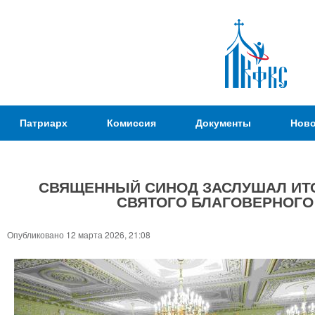
Пер
ос
со
Патриаршая
Патриарх
Комиссия
Документы
Ново
Комиссия
по
вопросам
СВЯЩЕННЫЙ СИНОД ЗАСЛУШАЛ ИТО
физической
СВЯТОГО БЛАГОВЕРНОГО
культуры и
Вы
спорта
здесь
Опубликовано 12 марта 2026, 21:08