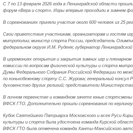
С 7 по 13 февраля 2026 года в Ленинградской области прош
форум «Вера и спорт». Игры впервые проходили в зимнем ф
В соревнованиях приняли участие около 600 человек из 25 
Свои приветствия участникам, организаторам и гостям иг
митрополии; министр спорта России, председатель Олимпи
федеральном округе И.М. Руденя; губернатор Ленинградской
В церемониях открытия и закрытия зимних игр и пленарном
комиссии по вопросам физической культуры и спорта мит
Думы Федерального Собрания Российской Федерации по межд
по конькобежному спорту С.С. Журова; генеральный консул 
духовенство других религий; представители Министерства
В личном первенстве и командном зачете юные спортсмены 1
ВФСК ГТО. Дополнительно прошли соревнования по керлингу
Кубок Святейшего Патриарха Московского и всея Руси Кири
культуры и спорта была удостоена команда Курской област
ВФСК ГТО была отмечена команда Ханты-Мансийского автон