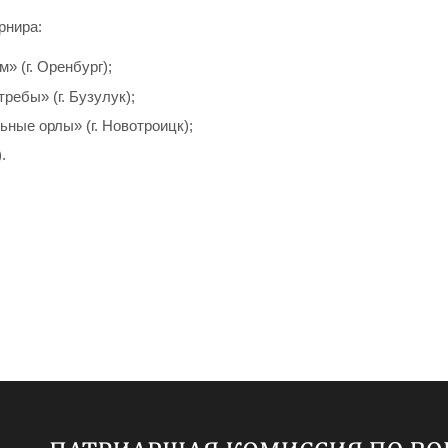
рнира:
 (г. Оренбург);
ребы» (г. Бузулук);
ные орлы» (г. Новотроицк);
.