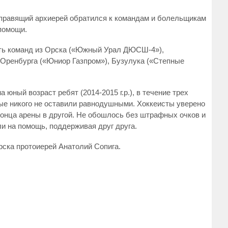
правящий архиерей обратился к командам и болельщикам
помощи.
сть команд из Орска («Южный Урал ДЮСШ-4»),
, Оренбурга («Юниор Газпром»), Бузулука («Степные
 юный возраст ребят (2014-2015 г.р.), в течение трех
ые никого не оставили равнодушными. Хоккеисты уверено
конца арены в другой. Не обошлось без штрафных очков и
ли на помощь, поддерживая друг друга.
рска протоиерей Анатолий Сопига.