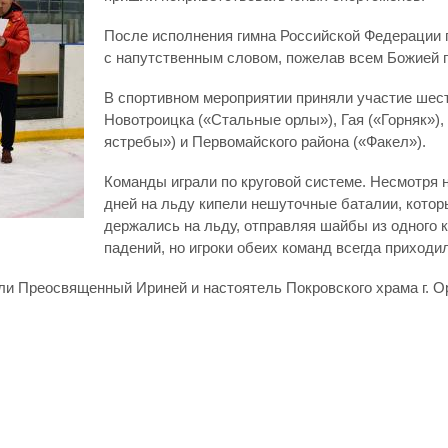
После исполнения гимна Российской Федерации 
с напутственным словом, пожелав всем Божией 
В спортивном мероприятии приняли участие ше
Новотроицка («Стальные орлы»), Гая («Горняк»)
ястребы») и Первомайского района («Факел»).
Команды играли по круговой системе. Несмотря на
дней на льду кипели нешуточные баталии, котор
держались на льду, отправляя шайбы из одного 
падений, но игроки обеих команд всегда приходи
и Преосвященный Ириней и настоятель Покровского храма г. О