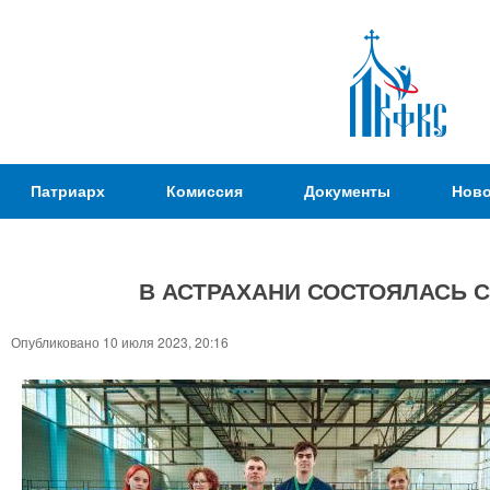
Пер
ос
со
Патриаршая
Патриарх
Комиссия
Документы
Ново
Комиссия
по
вопросам
В АСТРАХАНИ СОСТОЯЛАСЬ 
физической
культуры и
Вы
Опубликовано 10 июля 2023, 20:16
спорта
здесь