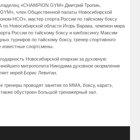
ь владелец «CHAMPION GYM» Дмитрий Тропин,
GYM», член Общественной палаты Новосибирской
ионом-НСО», мастер спорта России по тайскому боксу
 по Новосибирской области Игорь Варава, чемпион мира
порта России по тайскому боксу и кикбоксингу Максим
ых турниров по тайскому боксу, тренер спортивного
 известные спортсмены.
агодарность Новосибирской епархии за духовную
ннейшего митрополита Никодима духовное окормление
яет иерей Борис Левитан.
тренеры проводят занятия по ММА, боксу, каратэ,
ь также обустроен большой тренажерный зал.