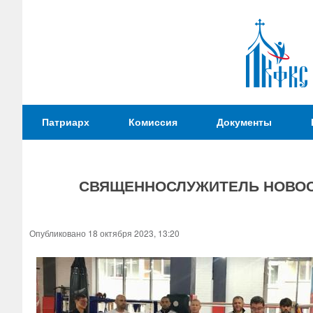
Патриаршая
Патриарх
Комиссия
Документы
Комиссия
по
вопросам
СВЯЩЕННОСЛУЖИТЕЛЬ НОВОС
физической
культуры и
Вы
спорта
здесь
Опубликовано 18 октября 2023, 13:20