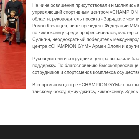
На чине освящения присутствовали и молилис
управляющий спортивным центром «CHAMPION 
области, руководитель проекта «Зарядка с чемп
Роман Казанцев, вице-президент Федерации ММА
по кикбоксингу среди профессионалов, мастер с
Сульгин, неоднократный победитель международн
центра «CHAMPION GYM» Армен Элоян и другие
Руководители и сотрудники центра выразили бл
поддержку. По благословению Высокопреосвяще
сотрудников и спортсменов комплекса осуществл
В спортивном центре «CHAMPION GYM» опытные 
тайскому боксу, джиу-джитсу, кикбоксингу. Здес