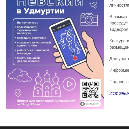
личностя
В рамках
проведут
видеорол
Конкурсн
размещены
Для участ
Информац
Подписы
Источни