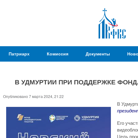
Пер
ос
со
Патриаршая
Патриарх
Комиссия
Документы
Ново
Комиссия
по
вопросам
В УДМУРТИИ ПРИ ПОДДЕРЖКЕ ФОНДА
физической
культуры и
Вы
Опубликовано 7 марта 2024, 21:22
спорта
здесь
В Удмурт
президен
Его участ
видеоблог
Цель про