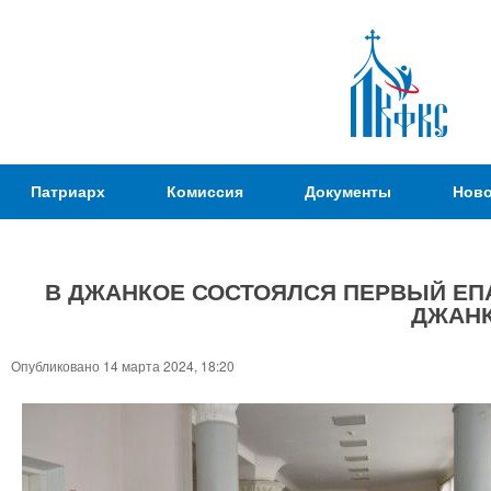
Пер
ос
со
Патриаршая
Патриарх
Комиссия
Документы
Ново
Комиссия
по
вопросам
В ДЖАНКОЕ СОСТОЯЛСЯ ПЕРВЫЙ ЕП
физической
ДЖАНК
культуры и
Вы
спорта
здесь
Опубликовано 14 марта 2024, 18:20