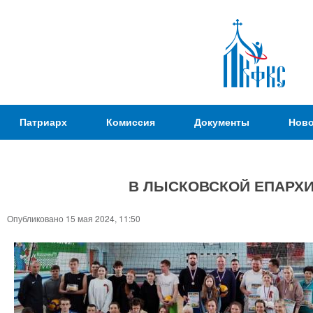
Пер
ос
со
Патриаршая
Патриарх
Комиссия
Документы
Ново
Комиссия
по
вопросам
В ЛЫСКОВСКОЙ ЕПАРХИ
физической
культуры и
Вы
Опубликовано 15 мая 2024, 11:50
спорта
здесь