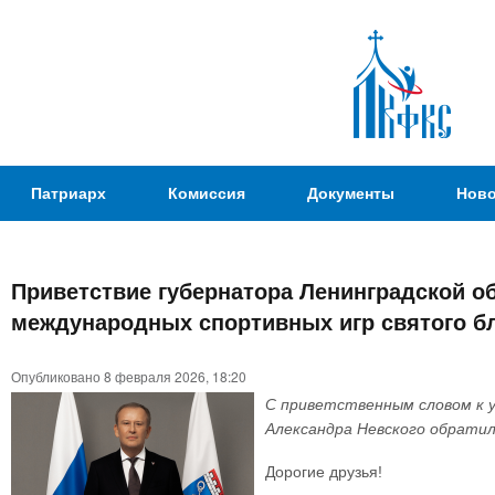
Пер
ос
со
Патриаршая
Патриарх
Комиссия
Документы
Ново
Комиссия
по
вопросам
Приветствие губернатора Ленинградской об
физической
Вы
международных спортивных игр святого бл
культуры и
здесь
спорта
Опубликовано 8 февраля 2026, 18:20
С приветственным словом к у
Александра Невского обратил
Дорогие друзья!