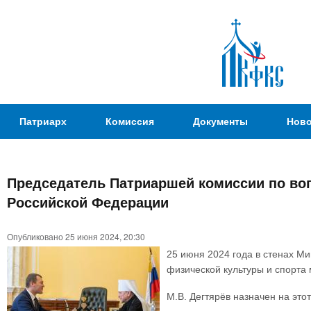
Пер
ос
со
Патриаршая
Патриарх
Комиссия
Документы
Ново
Комиссия
по
вопросам
Председатель Патриаршей комиссии по воп
физической
Вы
Российской Федерации
культуры и
здесь
спорта
Опубликовано 25 июня 2024, 20:30
25 июня 2024 года в стенах М
физической культуры и спорта
М.В. Дегтярёв назначен на это