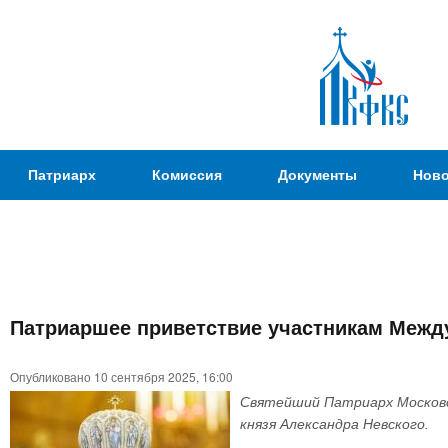
Пер
ос
со
Патриаршая
Патриарх
Комиссия
Документы
Ново
Комиссия
по
вопросам
физической
культуры и
Вы
спорта
Патриаршее приветствие участникам Между
здесь
Опубликовано 10 сентября 2025, 16:00
Святейший Патриарх Московск
князя Александра Невского.