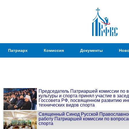
Пер
ос
со
Патриаршая
Патриарх
Комиссия
Документы
Ново
Комиссия
по
вопросам
физической
культуры и
Председатель Патриаршей комиссии по 
спорта
культуры и спорта принял участие в засе
Госсовета РФ, посвященном развитию и
технических видов спорта
Священный Синод Русской Православно
работу Патриаршей комиссии по вопроса
спорта