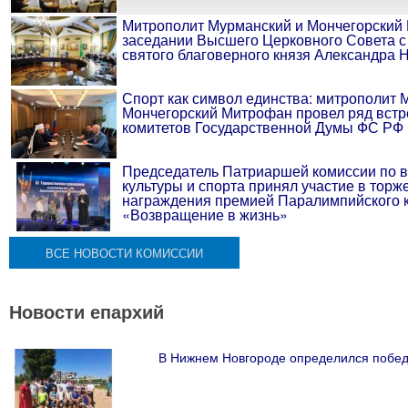
Митрополит Мурманский и Мончегорский
заседании Высшего Церковного Совета с
святого благоверного князя Александра 
Спорт как символ единства: митрополит 
Мончегорский Митрофан провел ряд встр
комитетов Государственной Думы ФС РФ
Председатель Патриаршей комиссии по 
культуры и спорта принял участие в тор
награждения премией Паралимпийского 
«Возвращение в жизнь»
ВСЕ НОВОСТИ КОМИССИИ
Новости епархий
В Нижнем Новгороде определился побед