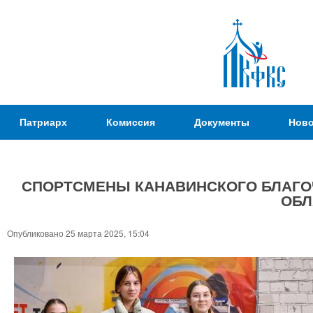
Пер
ос
со
Патриаршая
Патриарх
Комиссия
Документы
Ново
Комиссия
по
вопросам
СПОРТСМЕНЫ КАНАВИНСКОГО БЛАГО
физической
ОБЛ
культуры и
Вы
спорта
здесь
Опубликовано 25 марта 2025, 15:04