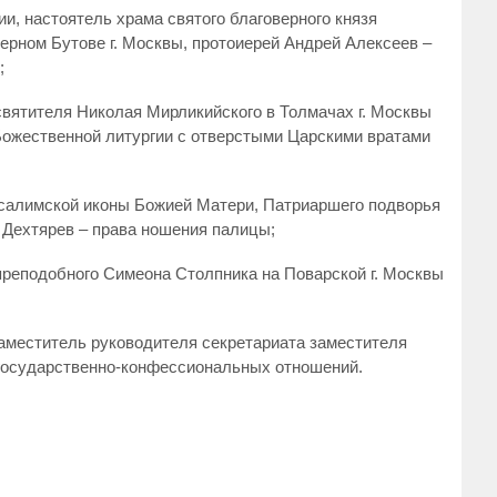
и, настоятель храма святого благоверного князя
ерном Бутове г. Москвы, протоиерей Андрей Алексеев –
;
святителя Николая Мирликийского в Толмачах г. Москвы
Божественной литургии с отверстыми Царскими вратами
усалимской иконы Божией Матери, Патриаршего подворья
й Дехтярев – права ношения палицы;
преподобного Симеона Столпника на Поварской г. Москвы
заместитель руководителя секретариата заместителя
 государственно-конфессиональных отношений.