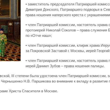
• заместитель председателя Патриаршей комисси
Димитрия Донского, Патриаршего подворья в Сев
права ношения наперсного креста с украшениями
• член Патриаршей комиссии, настоятель храма 
протоиерей Николай Соколов – права служения 
по «Отче наш»;
• член Патриаршей комиссии, клирик храма Иер
за Покровской Заставой г. Москвы, иерей Георги
• член Патриаршей комиссии, настоятель храма 
иерей Даниил Зубов – права ношения палицы.
ской, III степени была удостоена член Патриаршей комиссии, 
 Чернышенко Н.В. Паршикова во внимание к вкладу в развитие
раме Христа Спасителя в Москве.