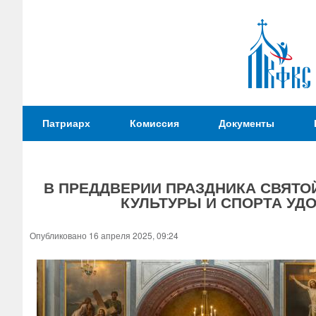
Патриаршая
Патриарх
Комиссия
Документы
Комиссия
по
вопросам
В ПРЕДДВЕРИИ ПРАЗДНИКА СВЯТО
физической
КУЛЬТУРЫ И СПОРТА УД
культуры и
Вы
спорта
здесь
Опубликовано 16 апреля 2025, 09:24