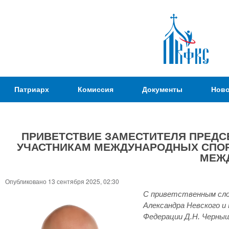
Пер
ос
со
Патриаршая
Патриарх
Комиссия
Документы
Ново
Комиссия
по
вопросам
ПРИВЕТСТВИЕ ЗАМЕСТИТЕЛЯ ПРЕДС
физической
УЧАСТНИКАМ МЕЖДУНАРОДНЫХ СПОРТ
культуры и
Вы
МЕЖД
спорта
здесь
Опубликовано 13 сентября 2025, 02:30
С приветственным слов
Александра Невского 
Федерации Д.Н. Черныш