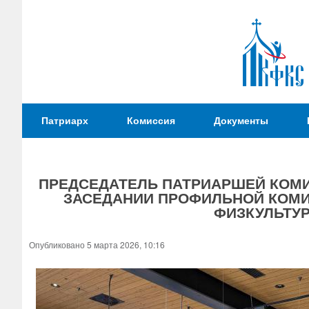
Патриаршая
Патриарх
Комиссия
Документы
Комиссия
по
вопросам
ПРЕДСЕДАТЕЛЬ ПАТРИАРШЕЙ КОМИ
физической
ЗАСЕДАНИИ ПРОФИЛЬНОЙ КОМ
культуры и
Вы
ФИЗКУЛЬТУ
спорта
здесь
Опубликовано 5 марта 2026, 10:16