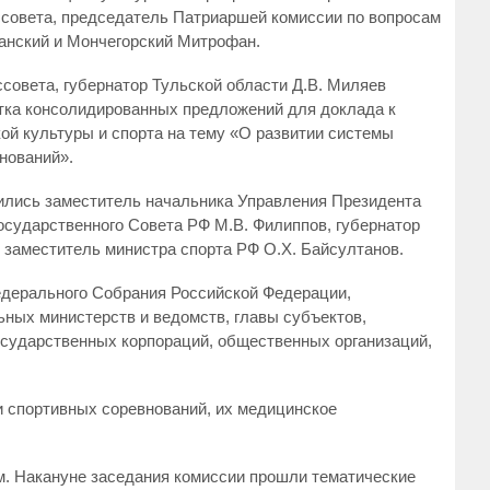
ссовета, председатель Патриаршей комиссии по вопросам
анский и Мончегорский Митрофан.
совета, губернатор Тульской области Д.В. Миляев
отка консолидированных предложений для доклада к
ой культуры и спорта на тему «О развитии системы
нований».
ились заместитель начальника Управления Президента
осударственного Совета РФ М.В. Филиппов, губернатор
 заместитель министра спорта РФ О.Х. Байсултанов.
едерального Собрания Российской Федерации,
ных министерств и ведомств, главы субъектов,
осударственных корпораций, общественных организаций,
 спортивных соревнований, их медицинское
м. Накануне заседания комиссии прошли тематические