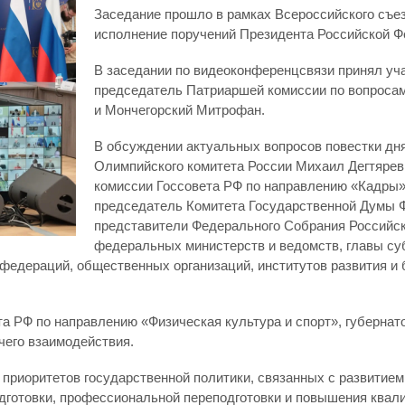
Заседание прошло в рамках Всероссийского съез
исполнение поручений Президента Российской Ф
В заседании по видеоконференцсвязи принял уч
председатель Патриаршей комиссии по вопросам
и Мончегорский Митрофан.
В обсуждении актуальных вопросов повестки дн
Олимпийского комитета России Михаил Дегтярев
комиссии Госсовета РФ по направлению «Кадры»
председатель Комитета Государственной Думы Ф
представители Федерального Собрания Российск
федеральных министерств и ведомств, главы суб
федераций, общественных организаций, институтов развития и 
а РФ по направлению «Физическая культура и спорт», губернат
чего взаимодействия.
приоритетов государственной политики, связанных с развитием
одготовки, профессиональной переподготовки и повышения квал