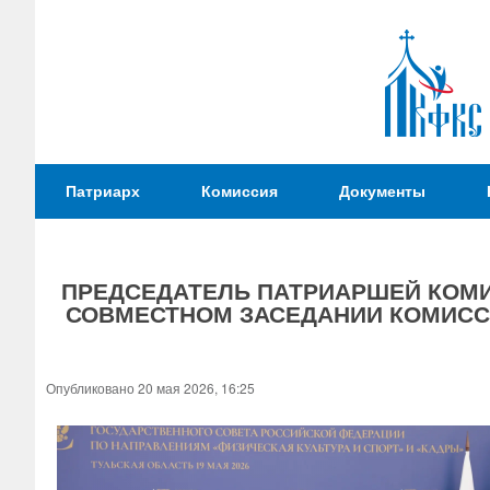
Патриаршая
Патриарх
Комиссия
Документы
Комиссия
по
вопросам
ПРЕДСЕДАТЕЛЬ ПАТРИАРШЕЙ КОМИ
физической
СОВМЕСТНОМ ЗАСЕДАНИИ КОМИССИ
культуры и
Вы
спорта
здесь
Опубликовано 20 мая 2026, 16:25