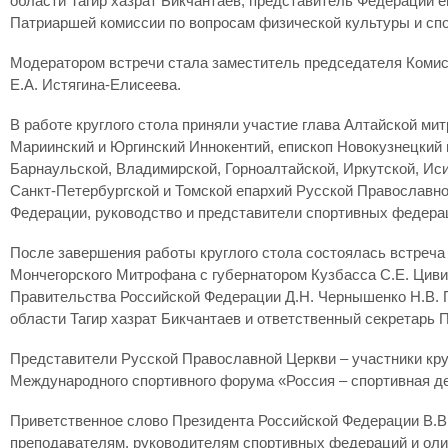
области Тагир хазрат Бикчантаев, представитель Федерации 
Патриаршей комиссии по вопросам физической культуры и спо
Модератором встречи стала заместитель председателя Комис
Е.А. Истягина-Елисеева.
В работе круглого стола приняли участие глава Алтайской ми
Мариинский и Юргинский Иннокентий, епископ Новокузнецкий 
Барнаульской, Владимирской, Горноалтайской, Иркутской, Ис
Санкт-Петербургской и Томской епархий Русской Православно
Федерации, руководство и представители спортивных федерац
После завершения работы круглого стола состоялась встреча
Мончегорского Митрофана с губернатором Кузбасса С.Е. Циви
Правительства Российской Федерации Д.Н. Чернышенко Н.В. 
области Тагир хазрат Бикчантаев и ответственный секретарь 
Представители Русской Православной Церкви – участники кру
Международного спортивного форума «Россия – спортивная д
Приветственное слово Президента Российской Федерации В.В.
преподавателям, руководителям спортивных федераций и олим