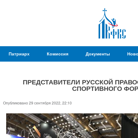
Пер
ос
со
Патриаршая
Патриарх
Комиссия
Документы
Ново
Комиссия
по
вопросам
ПРЕДСТАВИТЕЛИ РУССКОЙ ПРАВО
физической
СПОРТИВНОГО ФОР
культуры и
Вы
спорта
здесь
Опубликовано 29 сентября 2022, 22:10