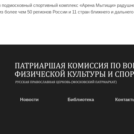
раля подмосковный спортивный комплекс «Арена Мытищи» радушн
з более чем 50 регионов России и 11 стран ближнего и дальнег
Новости
Библиотека
Контакт