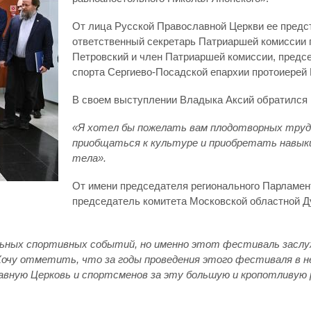
От лица Русской Православной Церкви ее предс
ответственный секретарь Патриаршей комиссии п
Петровский и член Патриаршей комиссии, предс
спорта Сергиево-Посадской епархии протоиерей
В своем выступлении Владыка Аксий обратился 
«Я хотел бы пожелать вам плодотворных трудо
приобщаться к культуре и приобретать навыки
тела».
От имени председателя регионального Парламен
председатель комитета Московской областной Дум
ьных спортивных событий, но именно этот фестиваль заслуж
очу отметить, что за годы проведения этого фестиваля в не
авную Церковь и спортсменов за эту большую и кропотливую