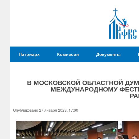
Патриаршая
Патриарх
Комиссия
Документы
Комиссия
по
вопросам
В МОСКОВСКОЙ ОБЛАСТНОЙ ДУ
физической
МЕЖДУНАРОДНОМУ ФЕСТИ
культуры и
Вы
РА
спорта
здесь
Опубликовано 27 января 2023, 17:00