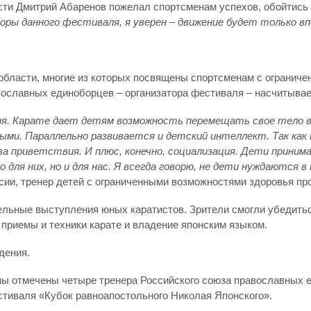
ти Дмитрий Абаренов пожелал спортсменам успехов, обойтись 
торы данного фестиваля, я уверен – движение будет только в
бласти, многие из которых посвящены спортсменам с ограниче
ославных единоборцев – организатора фестиваля – насчитывае
ация. Карате дает детям возможность перемещать свое тело 
и. Параллельно развивается и детский интеллект. Так как к
ова приветствия. И плюс, конечно, социализация. Дети прини
для них, но и для нас. Я всегда говорю, не дети нуждаются в
сии, тренер детей с ограниченными возможностями здоровья пр
ельные выступления юных каратистов. Зрители смогли убедитьс
приемы и техники карате и владение японским языком.
дения.
ы отмечены четыре тренера Российского союза православных е
стиваля «Кубок равноапостольного Николая Японского».