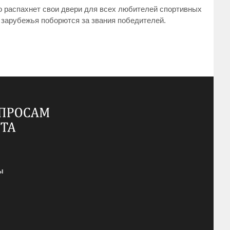
о распахнет свои двери для всех любителей спортивных
о зарубежья поборются за звания победителей.
ы