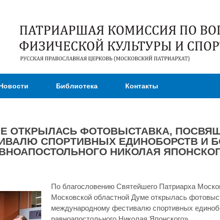
Перейти к
основному
содержанию
Новости
Библиотека
Контакты
МЕ ОТКРЫЛАСЬ ФОТОВЫСТАВКА, ПОСВЯ
ВАЛЮ СПОРТИВНЫХ ЕДИНОБОРСТВ И Б
ВНОАПОСТОЛЬНОГО НИКОЛАЯ ЯПОНСКО
По благословению Святейшего Патриарха Московс
Московской областной Думе открылась фотовыс
международному фестивалю спортивных единобор
равноапостольного Николая Японского».