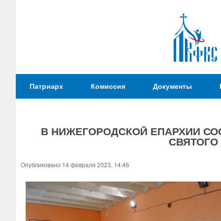
Патриаршая
Патриарх
Комиссия
Документы
Комиссия
по
вопросам
В НИЖЕГОРОДСКОЙ ЕПАРХИИ СО
физической
СВЯТОГО
культуры и
Вы
спорта
здесь
Опубликовано 14 февраля 2023, 14:46