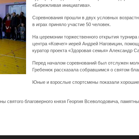
«Бережливая инициатива».
Соревнования прошли в двух условных возрастных
в играх приняло участие 50 человек.
На церемонии торжественного открытия турнира 
центра «Ковчег» иерей Андрей Наговицин, помощн
куратор проекта «Здоровая семья» Александр Са
Перед началом соревнований был отслужен моле
Гребенюк рассказала собравшимся о святом благ
Юные и взрослые спортсмены показали хорошие 
ы святого благоверного князя Георгия Всеволодовича, памятные