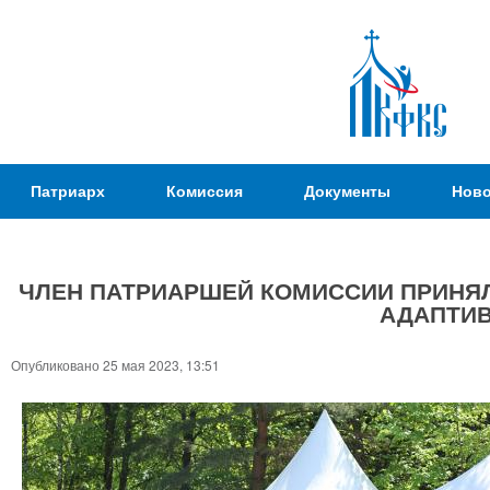
Пер
ос
со
Патриаршая
Патриарх
Комиссия
Документы
Ново
Комиссия
по
вопросам
ЧЛЕН ПАТРИАРШЕЙ КОМИССИИ ПРИНЯЛ
физической
АДАПТИВ
культуры и
Вы
спорта
здесь
Опубликовано 25 мая 2023, 13:51