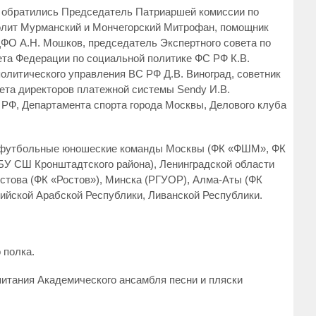
м обратились Председатель Патриаршей комиссии по
олит Мурманский и Мончегорский Митрофан, помощник
ФО А.Н. Мошков, председатель Экспертного совета по
ета Федерации по социальной политике ФС РФ К.В.
политического управления ВС РФ Д.В. Виноград, советник
ета директоров платежной системы Sendy И.В.
 РФ, Департамента спорта города Москвы, Делового клуба
е футбольные юношеские команды Москвы (ФК «ФШМ», ФК
ГБУ СШ Кронштадтского района), Ленинградской области
остова (ФК «Ростов»), Минска (РГУОР), Алма-Аты (ФК
рийской Арабской Республики, Ливанской Республики.
 полка.
питания Академического ансамбля песни и пляски