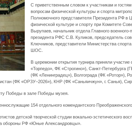
С приветственным словом к участникам и гостя
вопросам физической культуры и спорта митроп
Полномочного представителя Президента РФ в Ц
физической культуре и спорту при Комитете Сов
Вырупаев, начальник отдела Главного военного-
президента РФС С.В. Куликов, председатель сов
Ключников, представители Министерства спорта
ШОС.
В церемонии открытия турнира приняли участи
«Торпедо», ФК «Строгино»), Санкт-Петербурга (
(ФК «Ленинградец»), Волгограда (ФК «Ротор»), Р
кистан (ФК «ОРЗУ–2026»), КНР (ФК «Саньяичжун», г. Санья), Си
нту Победы в зале Победы музея.
военнослужащие 154 отдельного комендантского Преображенского
ртистов детской творческой студии вокально-эстетического вос
ва обороны РФ «Юные Александровцы».