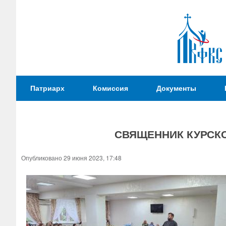
Патриаршая
Патриарх
Комиссия
Документы
Комиссия
по
вопросам
СВЯЩЕННИК КУРСК
физической
культуры и
Вы
Опубликовано 29 июня 2023, 17:48
спорта
здесь