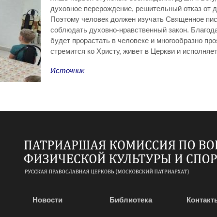
духовное перерождение, решительный отказ от де
Поэтому человек должен изучать Священное писа
соблюдать духовно-нравственный закон. Благодат
будет прорастать в человеке и многообразно про
стремится ко Христу, живет в Церкви и исполняет
Источник
Новости
Библиотека
Контакт