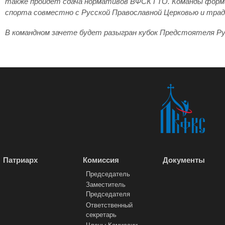
также пройдет сдача нормативов ВФСК ГТО. Команды форми
спорта совместно с Русской Православной Церковью и тра
В командном зачете будет разыгран кубок Предстоятеля Ру
Патриарх
Комиссия
Документы
Председатель
Заместитель
Председателя
Ответственный
секретарь
Члены Комиссии