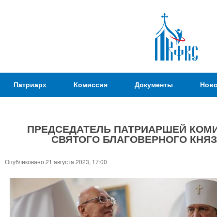
Пер
ос
со
Патриаршая
Патриарх
Комиссия
Документы
Ново
Комиссия
по
вопросам
ПРЕДСЕДАТЕЛЬ ПАТРИАРШЕЙ КОМИ
физической
СВЯТОГО БЛАГОВЕРНОГО КНЯЗ
культуры и
Вы
спорта
здесь
Опубликовано 21 августа 2023, 17:00