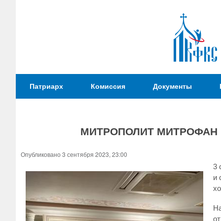
Патриаршая
Патриарх
Комиссия
Документы
Комиссия
по
вопросам
МИТРОПОЛИТ МИТРОФАН 
физической
культуры и
Вы
Опубликовано 3 сентября 2023, 23:00
спорта
здесь
3 
и 
хо
На
от