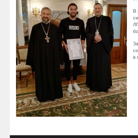
В 
си
ЛГ
бо
За
со
в 