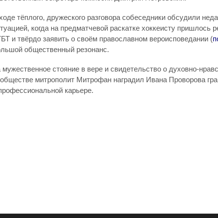
ходе тёплого, дружеского разговора собеседники обсудили неда
туацией, когда на предматчевой раскатке хоккеисту пришлось р
БТ и твёрдо заявить о своём православном вероисповедании (
п
льшой общественный резонанс.
 мужественное стояние в вере и свидетельство о духовно-нрав
обществе митрополит Митрофан наградил Ивана Проворова грам
профессиональной карьере.