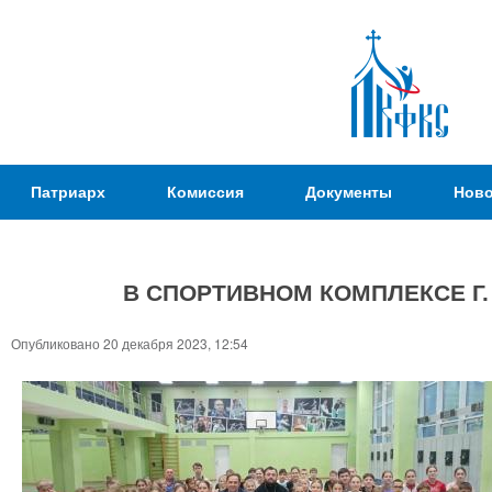
Пер
ос
со
Патриаршая
Патриарх
Комиссия
Документы
Ново
Комиссия
по
вопросам
В СПОРТИВНОМ КОМПЛЕКСЕ Г
физической
культуры и
Вы
Опубликовано 20 декабря 2023, 12:54
спорта
здесь