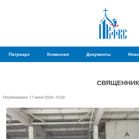
Пер
ос
со
Патриаршая
Патриарх
Комиссия
Документы
Ново
Комиссия
по
вопросам
СВЯЩЕННИК
физической
культуры и
Вы
Опубликовано 17 июня 2024, 15:50
спорта
здесь