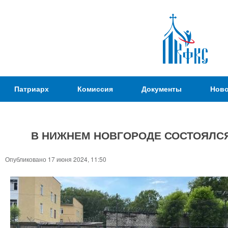
Пер
ос
со
Патриаршая
Патриарх
Комиссия
Документы
Ново
Комиссия
по
вопросам
В НИЖНЕМ НОВГОРОДЕ СОСТОЯЛСЯ
физической
культуры и
Вы
Опубликовано 17 июня 2024, 11:50
спорта
здесь