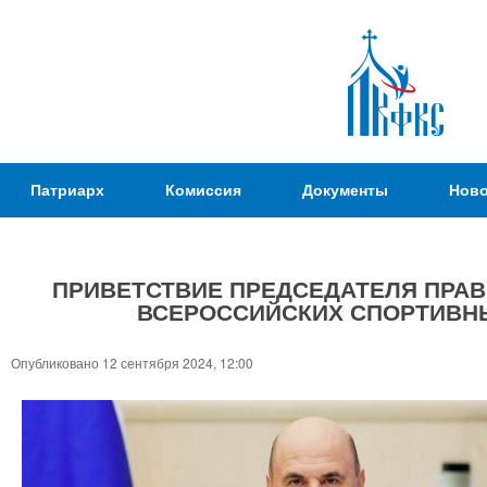
Пер
ос
со
Патриаршая
Патриарх
Комиссия
Документы
Ново
Комиссия
по
вопросам
ПРИВЕТСТВИЕ ПРЕДСЕДАТЕЛЯ ПРАВ
физической
ВСЕРОССИЙСКИХ СПОРТИВНЫ
культуры и
Вы
спорта
здесь
Опубликовано 12 сентября 2024, 12:00