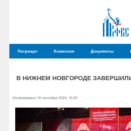
Патриаршая
Патриарх
Комиссия
Документы
Комиссия
по
вопросам
В НИЖНЕМ НОВГОРОДЕ ЗАВЕРШИЛИ
физической
культуры и
Вы
спорта
здесь
Опубликовано 16 сентября 2024, 16:20