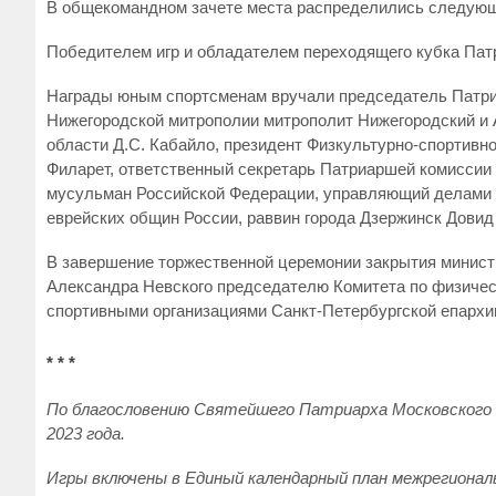
В общекомандном зачете места распределились следующим
Победителем игр и обладателем переходящего кубка Патри
Награды юным спортсменам вручали председатель Патриа
Нижегородской митрополии митрополит Нижегородский и А
области Д.С. Кабайло, президент Физкультурно-спортивн
Филарет, ответственный секретарь Патриаршей комиссии 
мусульман Российской Федерации, управляющий делами 
еврейских общин России, раввин города Дзержинск Довид
В завершение торжественной церемонии закрытия министр
Александра Невского председателю Комитета по физичес
спортивными организациями Санкт-Петербургской епархи
* * *
По благословению Святейшего Патриарха Московского и
2023 года.
Игры включены в Единый календарный план межрегиона