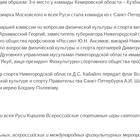
 образом: 3-е место у команды Кемеровской области – Кузбас
арха Московского и всея Руси стала команда из г. Санкт-Петер
ршей комиссии по вопросам физической культуры и спорта ми
рзамасский Георгий, заместитель губернатора Нижегородской о
ого общества профсоюзов «Россия» Ю.Н. Ансимов, викарий Ниж
по вопросам физической культуры и спорта протоиерей Димитр
Духовного управления мусульман Нижегородской области имам
 Якуб, вице-президент Физкультурно-спортивного общества про
 спорта Нижегородской области Д.С. Кабайло передал флаг Все
кой культуре и спорту Правительства Санкт-Петербурга А.И. 
и иерею Богдану Полевому.
 всея Руси Кирилла Всероссийские спортивные игры святого 
льных, всероссийских и международных физкультурных меро