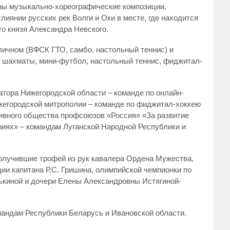
ны музыкально-хореографические композиции,
иянии русских рек Волги и Оки в месте, где находится
го князя Александра Невского.
личном (ВФСК ГТО, самбо, настольный теннис) и
, шахматы, мини-футбол, настольный теннис, фиджитал-
тора Нижегородской области – команде по онлайн-
жегородской митрополии – команде по фиджитал-хоккею
тивного общества профсоюзов «Россия» «За развитие
риях» – командам Луганской Народной Республики и
получившие трофей из рук кавалера Ордена Мужества,
ии капитана Р.С. Гришина, олимпийской чемпионки по
ськиной и дочери Елены Александровны Истягиной-
мандам Республики Беларусь и Ивановской области.