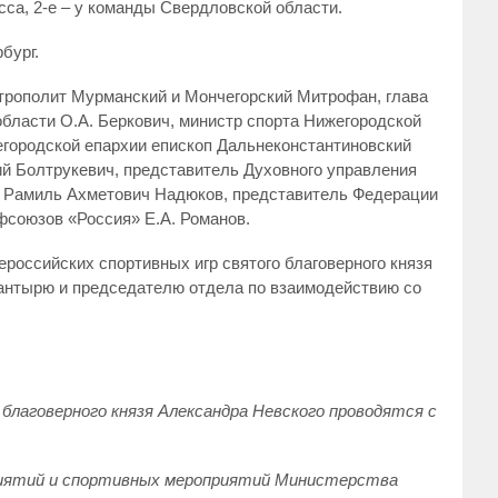
са, 2-е – у команды Свердловской области.
бург.
трополит Мурманский и Мончегорский Митрофан, глава
бласти О.А. Беркович, министр спорта Нижегородской
егородской епархии епископ Дальнеконстантиновский
ий Болтрукевич, представитель Духовного управления
 Рамиль Ахметович Надюков, представитель Федерации
фсоюзов «Россия» Е.А. Романов.
российских спортивных игр святого благоверного князя
Шантырю и председателю отдела по взаимодействию со
благоверного князя Александра Невского проводятся с
приятий и спортивных мероприятий Министерства