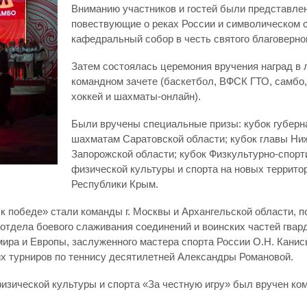
Вниманию участников и гостей были представле
повествующие о реках России и символическом сл
кафедральный собор в честь святого благоверно
Затем состоялась церемония вручения наград в 
командном зачете (баскетбол, ВФСК ГТО, самбо
хоккей и шахматы-онлайн).
Были вручены специальные призы: кубок губерна
шахматам Саратовской области; кубок главы Ни
Запорожской области; кубок Физкультурно-спор
физической культуры и спорта на новых террито
Республики Крым.
к победе» стали команды г. Москвы и Архангельской области, 
отдела боевого слаживания соединений и воинских частей гвард
 мира и Европы, заслуженного мастера спорта России О.Н. Кани
х турниров по теннису десятилетней Александры Романовой.
зической культуры и спорта «За честную игру» был вручен ко