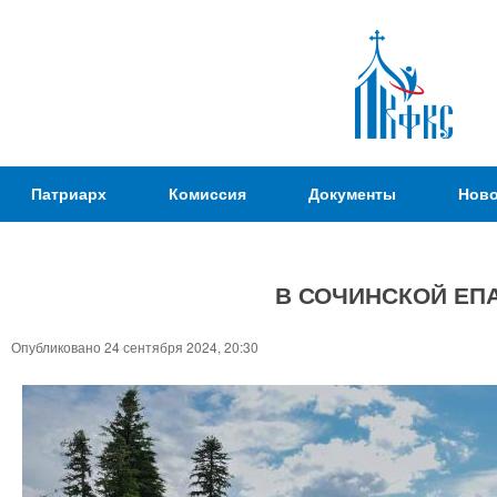
Пер
ос
со
Патриаршая
Патриарх
Комиссия
Документы
Ново
Комиссия
по
вопросам
В СОЧИНСКОЙ ЕП
физической
культуры и
Вы
Опубликовано 24 сентября 2024, 20:30
спорта
здесь