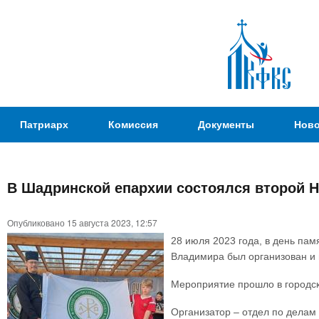
Пер
ос
со
Патриаршая
Патриарх
Комиссия
Документы
Ново
Комиссия
по
вопросам
В Шадринской епархии состоялся второй 
физической
Вы
культуры и
Опубликовано 15 августа 2023, 12:57
здесь
спорта
28 июля 2023 года, в день па
Владимира был организован и
Мероприятие прошло в городс
Организатор – отдел по делам