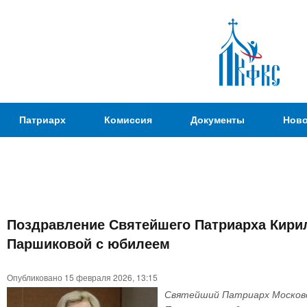
Пер
ос
со
Патриаршая
Патриарх
Комиссия
Документы
Ново
Комиссия
по
вопросам
физической
культуры и
Вы
спорта
Поздравление Святейшего Патриарха Кирил
здесь
Паршиковой с юбилеем
Опубликовано 15 февраля 2026, 13:15
Святейший Патриарх Московск