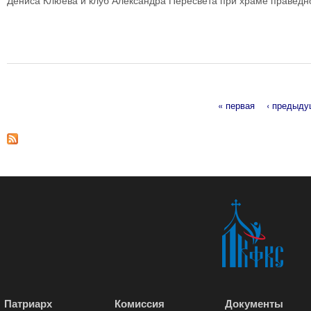
Дениса Клюева и клуб Александра Пересвета при храме праведн
« первая
‹ предыд
Страницы
Патриарх
Комиссия
Документы