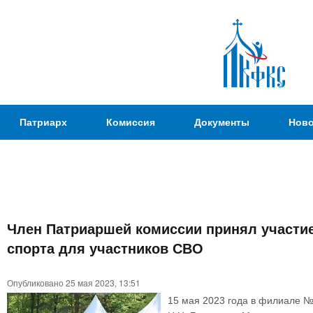
Пер
ос
со
Патриаршая
Патриарх
Комиссия
Документы
Ново
Комиссия
по
вопросам
физической
культуры и
Вы
спорта
Член Патриаршей комиссии принял участие
здесь
спорта для участников СВО
Опубликовано 25 мая 2023, 13:51
15 мая 2023 года в филиале №