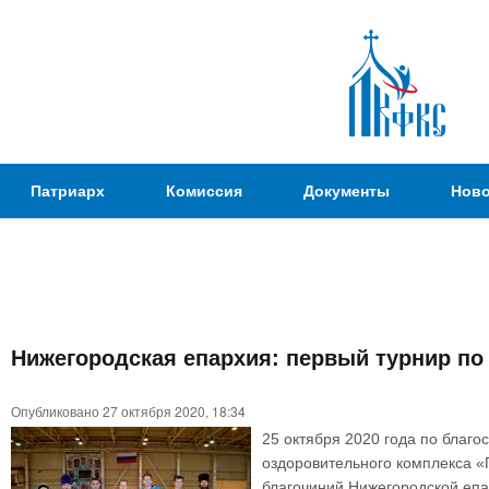
Пер
ос
со
Патриаршая
Патриарх
Комиссия
Документы
Ново
Комиссия
по
вопросам
физической
культуры и
Вы
спорта
Нижегородская епархия: первый турнир по
здесь
Опубликовано 27 октября 2020, 18:34
25 октября 2020 года по благ
оздоровительного комплекса «
благочиний Нижегородской епа