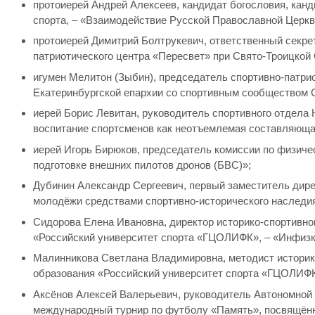
протоиерей Андрей Алексеев, кандидат богословия, кан
спорта, – «Взаимодействие Русской Православной Церк
протоиерей Димитрий Болтрукевич, ответственный секре
патриотического центра «Пересвет» при Свято-Троицкой
игумен Мелитон (Зыбин), председатель спортивно-патри
Екатеринбургской епархии со спортивным сообществом 
иерей Борис Левитан, руководитель спортивного отдела
воспитание спортсменов как неотъемлемая составляюща
иерей Игорь Бирюков, председатель комиссии по физиче
подготовке внешних пилотов дронов (БВС)»;
Дубинин Александр Сергеевич, первый заместитель дире
молодёжи средствами спортивно-исторического наследия 
Сидорова Елена Ивановна, директор историко-спортивно
«Российский университет спорта «ГЦОЛИФК», – «Инфизк
Малинникова Светлана Владимировна, методист историк
образования «Российский университет спорта «ГЦОЛИФК»
Аксёнов Алексей Валерьевич, руководитель Автономной
международный турнир по футболу «Память», посвящённ