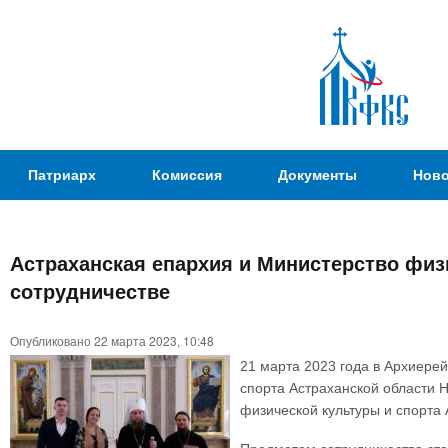
Пер
ос
со
Патриаршая
Патриарх
Комиссия
Документы
Ново
Комиссия
по
вопросам
Астраханская епархия и Министерство физ
физической
Вы
сотрудничестве
культуры и
здесь
спорта
Опубликовано 22 марта 2023, 10:48
21 марта 2023 года в Архиере
спорта Астраханской области 
физической культуры и спорта 