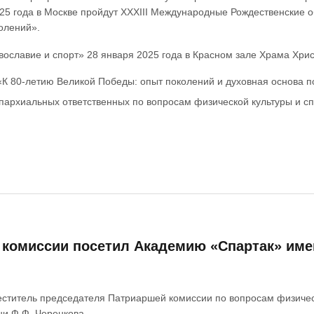
025 года в Москве пройдут XXXIII Международные Рождественские 
олений».
ославие и спорт» 28 января 2025 года в Красном зале Храма Хрис
«К 80-летию Великой Победы: опыт поколений и духовная основа п
 епархиальных ответственных по вопросам физической культуры и сп
 комиссии посетил Академию «Спартак» име
еститель председателя Патриаршей комиссии по вопросам физичес
и Ф.Ф. Черенкова.