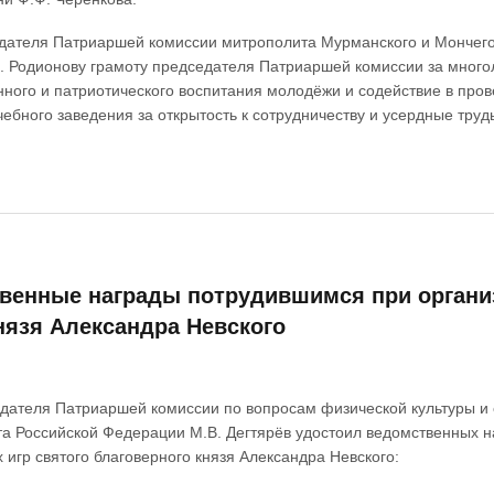
дателя Патриаршей комиссии митрополита Мурманского и Мончего
. Родионову грамоту председателя Патриаршей комиссии за много
нного и патриотического воспитания молодёжи и содействие в про
чебного заведения за открытость к сотрудничеству и усердные труд
венные награды потрудившимся при организ
нязя Александра Невского
дателя Патриаршей комиссии по вопросам физической культуры и 
 Российской Федерации М.В. Дегтярёв удостоил ведомственных на
 игр святого благоверного князя Александра Невского: