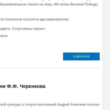
образовательные чтения на тему «80-летие Великой Победы:
та Спасителя состоятся два мероприятия:
одвига. Спортсмены-герои»;
орта.
ПОДРОБНЕЕ
О 28 ЯНВАРЯ 
ГОДА В ХРА
ХРИСТА
СПАСИТЕЛ
ПРОЙДУТ
МЕРОПРИЯ
НАПРАВЛЕН
«ПРАВОСЛАВ
ни Ф.Ф. Черенкова
СПОРТ» XXX
МЕЖДУНАРО
РОЖДЕСТВЕН
ОБРАЗОВАТЕЛ
ЧТЕНИЙ
кой культуры и спорта протоиерей Андрей Алексеев посетил