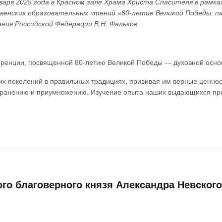
варя 2025 года в Красном зале Храма Христа Спасителя в рамках
енских образовательных чтений «80-летие Великой Победы: па
ания Российской Федерации В.Н. Фальков.
еренции, посвященной 80-летию Великой Победы — духовной основ
х поколений в правильных традициях, прививая им верные ценност
охранению и приумножению. Изучение опыта наших выдающихся пре
 благоверного князя Александра Невского п