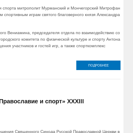
ПОБЕДЫ:
 и спорта митрополит Мурманский и Мончегорский Митрофан
ОПЫТ
ПОКОЛЕНИЙ 
м спортивным играм святого благоверного князя Александра
ДУХОВНАЯ
ОСНОВА
ПОДВИГА.
СПОРТСМЕНЫ
ого Вениамина, председателя отдела по взаимодействию со
ГЕРОИ»
ородского комитета по физической культуре и спорту Антона
ия участников и гостей игр, а также спорткомплекс
ПОДРОБНЕЕ
О
МЕЖДУНАРОД
СПОРТИВН
ИГРЫ СВЯТО
БЛАГОВЕРНО
КНЯЗЯ
АЛЕКСАНДР
НЕВСКОГО
Православие и спорт» XXXIII
ПРОЙДУТ 
СЕНТЯБРЕ 20
ГОДА В САНК
ПЕТЕРБУРГ
решения Священного Синода Русской Православной Церкви в