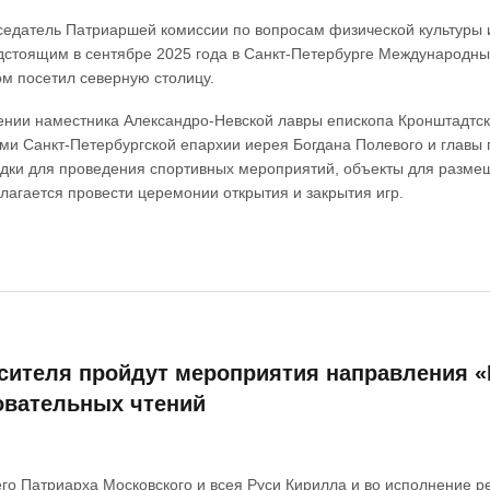
дседатель Патриаршей комиссии по вопросам физической культуры
едстоящим в сентябре 2025 года в Санкт-Петербурге Международны
ом посетил северную столицу.
ении наместника Александро-Невской лавры епископа Кронштадтск
и Санкт-Петербургской епархии иерея Богдана Полевого и главы г
и для проведения спортивных мероприятий, объекты для размещен
агается провести церемонии открытия и закрытия игр.
асителя пройдут мероприятия направления «
овательных чтений
го Патриарха Московского и всея Руси Кирилла и во исполнение 