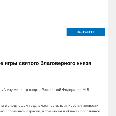
ПОДРОБНЕЕ
О
ПРЕДСЕДАТЕЛ
ПАТРИАРШЕЙ
КОМИССИИ П
ВОПРОСАМ
ФИЗИЧЕСКОЙ
КУЛЬТУРЫ И
СПОРТА:
 игры святого благоверного князя
ЗАПРЕТ
СПОРТСМЕНА
КРЕСТИТЬСЯ 
НАРУШЕНИЕ И
ПРАВ
публику министр спорта Российской Федерации М.В.
рым в следующем году, в частности, планируется провести
ю спортивной отрасли, в том числе в области спортивной