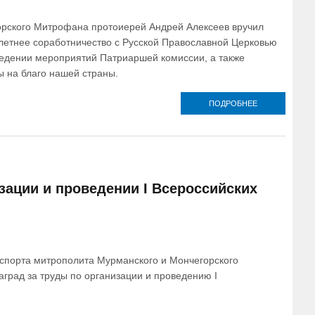
рского Митрофана протоиерей Андрей Алексеев вручил
летнее соработничество с Русской Православной Церковью
ведении мероприятий Патриаршей комиссии, а также
ы на благо нашей страны.
ПОДРОБНЕЕ
О
ЗАМЕСТИТЕЛ
ПРЕДСЕДАТЕЛ
ПАТРИАРШЕЙ
КОМИССИИ
ПОСЕТИЛ
АКАДЕМИЮ
«СПАРТАК»
ации и проведении I Всероссийских
ИМЕНИ Ф.Ф.
ЧЕРЕНКОВА
спорта митрополита Мурманского и Мончегорского
град за труды по организации и проведению I