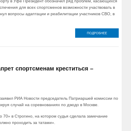
спорту в Уфе Президент обозначил ряд проблем, касающихся
печения для всех спортсменов возможности участвовать в
онул вопросы адаптации и реабилитации участников СВО, в
ПОДРОБНЕЕ
О ПРЕДСЕДА
ПАТРИАРШ
КОМИССИИ
ВОПРОС
ФИЗИЧЕСК
КУЛЬТУРЫ И 
ПРИНЯЛ УЧАС
ЗАСЕДАН
прет спортсменам креститься –
КОМИСС
ГОСУДАРСТВЕ
СОВЕТА 
НАПРАВЛЕ
«ФИЗИЧЕС
КУЛЬТУРА И 
– заявил РИА Новости председатель Патриаршей комиссии по
руя случай на соревнованиях по дзюдо в Москве.
о 70» в Строгино, на котором судья сделала замечание
олжно проходить за татами».