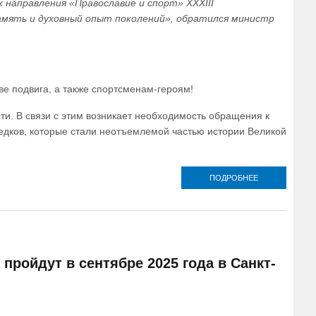
 направления «Православие и спорт» XXXIII
мять и духовный опыт поколений», обратился министр
е подвига, а также спортсменам-героям!
и. В связи с этим возникает необходимость обращения к
дков, которые стали неотъемлемой частью истории Великой
ПОДРОБНЕЕ
О
ПРИВЕТСТВИ
МИНИСТРА
НАУКИ И
ВЫСШЕГО
ОБРАЗОВАНИ
РОССИЙСКОЙ
ФЕДЕРАЦИИ
ройдут в сентябре 2025 года в Санкт-
В.Н. ФАЛЬКОВ
УЧАСТНИКАМ
КОНФЕРЕНЦИ
«К 80-ЛЕТИЮ
ВЕЛИКОЙ