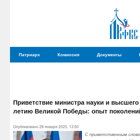
Патриаршая
Патриарх
Комиссия
Документы
Комиссия
по
вопросам
физической
культуры и
Вы
спорта
Приветствие министра науки и высшего
здесь
летию Великой Победы: опыт поколений
Опубликовано 28 января 2025, 13:50
С приветственным словом