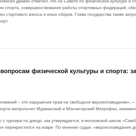
Алексей Дюмин отметил, что на Совете по физической культуре и 
и спорта, совершенствования работы спортивных федераций, обес
з стартового взноса и иных сборов. Глава государства также затр
орт.
вопросам физической культуры и спорта: за
внований – это нарушение прав на свободное вероисповедание», 
порта митрополит Мурманский и Мончегорский Митрофан, комменти
 с турнира по дзюдо, как утверждается, в московской школе «Самб
 он перекрестился на ковре. По мнению судьи, «вероисповедание д