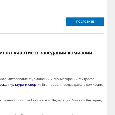
ПОДРОБНЕЕ
О МИНИСТ
СПОРТА РОС
ВРУЧИЛ
ВЕДОМСТВЕН
НАГРАДЫ
ПОТРУДИВШИ
ПРИ
ОРГАНИЗАЦИ
инял участие в заседании комиссии
ПРОВЕДЕНИИ
ВСЕРОССИЙС
СПОРТИВНЫХ 
СВЯТОГО
БЛАГОВЕРНО
КНЯЗЯ
порта митрополит Мурманский и Мончегорский Митрофан
АЛЕКСАНДР
НЕВСКОГО
ская культура и спорт»
. Его провёл председатель комиссии,
н, министр спорта Российской Федерации Михаил Дегтярёв,