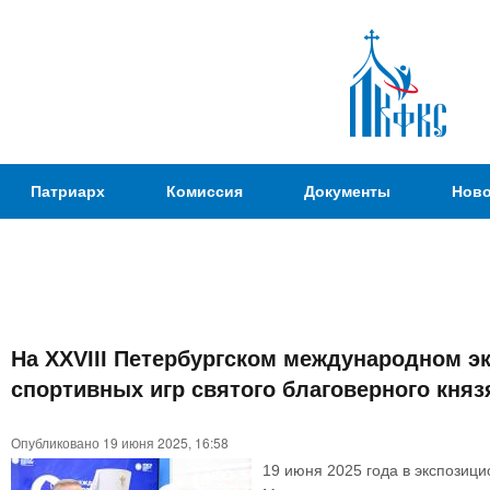
Пер
ос
со
Патриаршая
Патриарх
Комиссия
Документы
Ново
Комиссия
по
вопросам
физической
культуры и
Вы
спорта
На XXVIII Петербургском международном 
здесь
спортивных игр святого благоверного княз
Опубликовано 19 июня 2025, 16:58
19 июня 2025 года в экспозиц