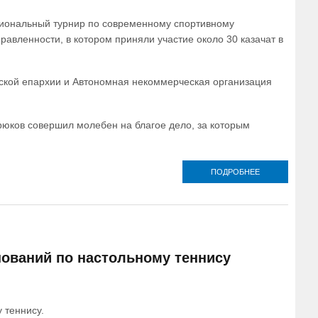
КНЯЗЯ
АЛЕКСАНДР
егиональный турнир по современному спортивному
НЕВСКОГО СР
ССУЗОВ
авленности, в котором приняли участие около 30 казачат в
рской епархии и Автономная некоммерческая организация
юков совершил молебен на благое дело, за которым
ПОДРОБНЕЕ
О В АРМАВИР
ЕПАРХИИ
СОСТОЯЛС
ПЕРВЫЙ
РЕГИОНАЛЬ
ТУРНИР П
СОВРЕМЕНН
СПОРТИВНО
нований по настольному теннису
ДВОЕБОРЬ
(ФИДЖИТАЛ
СПОРТ) «О
ПРЕДКОВ 
ПОТОМКАМ
 теннису.