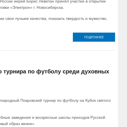
 России иерей Борис Левитан принял участие в открытии
овки «Электрон» г. Новосибирска.
 свои лучшие качества, показать твердость и мужество,
ПОДРОБНЕЕ
О РУКОВОДИТ
СПОРТИВНО
ОТДЕЛА
НОВОСИБИРС
ЕПАРХИИ ПРИ
УЧАСТИЕ В
ОТКРЫТИИ
ПЕРВЕНСТВ
о турнира по футболу среди духовных
НОВОСИБИРС
ОБЛАСТИ П
КИОКУШИН
народный Покровский турнир по футболу на Кубок святого
чебные заведения и воскресные школы приходов Русской
вый образ жизни».