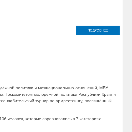
ПОДРОБНЕЕ
О
СВЯЩЕННОСЛ
СИМФЕРОПОЛ
КРЫМСКОЙ Е
ПРОВЕЛ
ВОСПИТАНН
ДЕТСКОГО 
БЕСЕДУ НА Д
ТЕМ
лодёжной политики и межнациональных отношений, МБУ
на, Госкомитетом молодёжной политики Республики Крым и
ела любительский турнир по армрестлингу, посвящённый
06 человек, которые соревновались в 7 категориях.