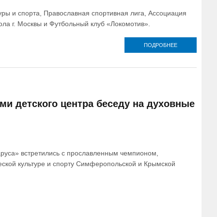
уры и спорта, Православная спортивная лига, Ассоциация
ла г. Москвы и Футбольный клуб «Локомотив».
ПОДРОБНЕЕ
О СБОРНА
ТВЕРСКО
ЕПАРХИИ СТ
БРОНЗОВ
ПРИЗЕРО
МЕЖДУНАРОД
ПОКРОВСКО
ТУРНИРА 
и детского центра беседу на духовные
ФУТБОЛУ СР
ДУХОВНЫХ Ш
ИЗ РАЗНЫ
ГОРОДОВ РО
паруса» встретились с прославленным чемпионом,
ской культуре и спорту Симферопольской и Крымской