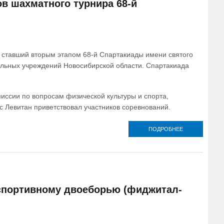
в шахматного турнира 68-й
СПОРТУ
, ставший вторым этапом 68-й Спартакиады имени святого
льных учреждений Новосибирской области. Спартакиада
ссии по вопросам физической культуры и спорта,
с Левитан приветствовал участников соревнований.
ПОДРОБНЕЕ
О РУКОВОДИТ
СПОРТИВНО
ОТДЕЛА
НОВОСИБИРС
ЕПАРХИИ
ПРИВЕТСТВО
УЧАСТНИКО
ШАХМАТНОГ
спортивному двоеборью (фиджитал-
ТУРНИРА 68
СПАРТАКИА
ИМЕНИ СВЯТ
БЛАГОВЕРНО