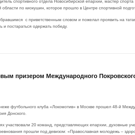
одитель спортивного отдела Новосибирской епархии, мастер спорта
 области по киокушин, которое прошло в Центре спортивной подгот
бравшимся с приветственным словом и пожелал проявить на татами
ь и постараться одержать победу.
овым призером Международного Покровског
анеже футбольного клуба «Локомотив» в Москве прошел 48-й Между
рия Донского.
иях участвовали 20 команд, представляющих епархии, духовные у
ревнования прошли под девизом: «Православная молодежь – здоро