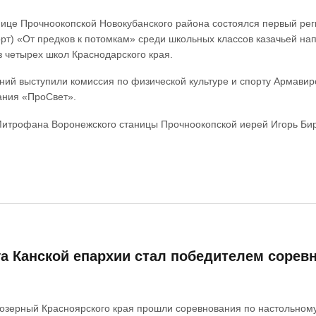
анице Прочноокопской Новокубанского района состоялся первый р
т) «От предков к потомкам» среди школьных классов казачьей напр
из четырех школ Краснодарского края.
ний выступили комиссия по физической культуре и спорту Армави
ания «ПроСвет».
Митрофана Воронежского станицы Прочноокопской иерей Игорь Бир
га Канской епархии стал победителем сорев
Заозерный Красноярского края прошли соревнования по настольному