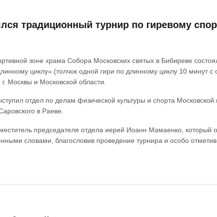
ялся традиционный турнир по гиревому спор
портивной зоне храма Собора Московских святых в Бибиреве состоя
длинному циклу» (толчок одной гири по длинному циклу 10 минут 
. Москвы и Московской области.
ступил отдел по делам физической культуры и спорта Московской
аровского в Раеве.
меститель председателя отдела иерей Иоанн Мамаенко, который о
енными словами, благословив проведение турнира и особо отмети