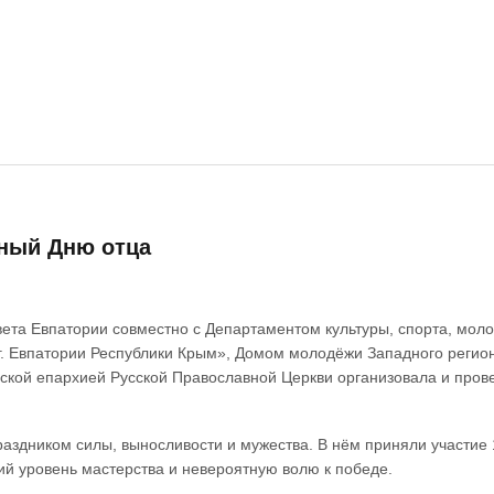
нный Дню отца
ета Евпатории совместно с Департаментом культуры, спорта, мо
г. Евпатории Республики Крым», Домом молодёжи Западного регио
кой епархией Русской Православной Церкви организовала и пров
аздником силы, выносливости и мужества. В нём приняли участие 1
ий уровень мастерства и невероятную волю к победе.