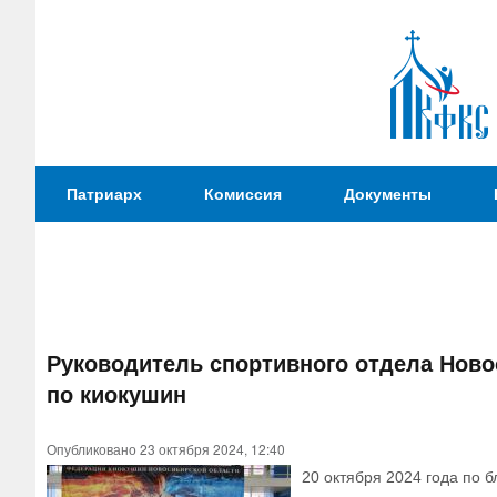
Патриаршая
Патриарх
Комиссия
Документы
Комиссия
по
вопросам
физической
культуры и
Вы
спорта
Руководитель спортивного отдела Ново
здесь
по киокушин
Опубликовано 23 октября 2024, 12:40
20 октября 2024 года по