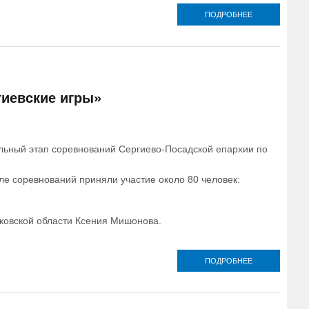
ПОДРОБНЕЕ
О В ЕВПАТОР
ПРОВЕЛИ
ТУРНИР,
ПОСВЯЩЕНН
ДНЮ ОТЦА
гиевские игры»
альный этап соревнований Сергиево-Посадской епархии по
ле соревнований приняли участие около 80 человек:
ковской области Ксения Мишонова.
ПОДРОБНЕЕ
О В СЕРГИЕВО
ПОСАДСКОЙ
ЕПАРХИИ
ПРОШЕЛ
ФИНАЛЬНЫЙ