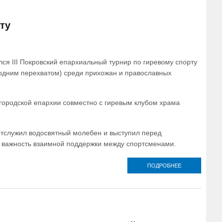
ЭТАП ТУРНИР
ПО ВФСК ГТО
«СЕРГИЕВСКИ
ту
ИГРЫ»
лся III Покровский епархиальный турнир по гиревому спорту
с одним перехватом) среди прихожан и православных
 городской епархии совместно с гиревым клубом храма
тслужил водосвятный молебен и выступил перед
в важность взаимной поддержки между спортсменами.
ПОДРОБНЕЕ
О В
МОСКОВСКО
ГОРОДСКОЙ
ЕПАРХИИ
СОСТОЯЛС
ТРАДИЦИОНН
ТУРНИР ПО
ГИРЕВОМУ