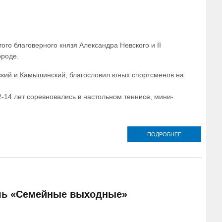
АЛЕКСАНДР
НЕВСКОГО
ого благоверного князя Александра Невского и II
ороде.
кий и Камышинский, благословил юных спортсменов на
-14 лет соревновались в настольном теннисе, мини-
ПОДРОБНЕЕ
О
СВЯЩЕННОСЛ
ВОЛГОГРА
ЕПАРХ
СОПРОВО
СБОРНУЮ К
РЕГИОНА Н
ВСЕРОССИ
аль «Семейные выходные»
СПОРТИВНЫХ
АЛЕКСАНДРА 
В НИЖНЕМ НО