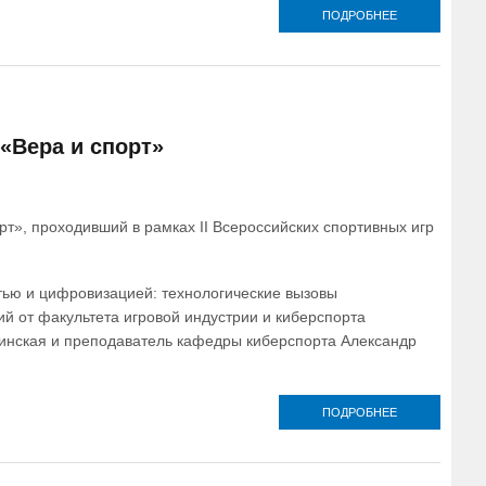
ПОДРОБНЕЕ
О ГЛАВА
ВОЛГОГРАДС
МИТРОПОЛИ
ВСТРЕТИЛСЯ
СБОРНОЙ
ВОЛГОГРАДС
ОБЛАСТИ,
ВЕРНУВШЕЙ
«Вера и спорт»
СО II
ВСЕРОССИЙС
ИГР СВЯТОГ
КНЯЗЯ
АЛЕКСАНДР
т», проходивший в рамках II Всероссийских спортивных игр
НЕВСКОГО
ью и цифровизацией: технологические вызовы
й от факультета игровой индустрии и киберспорта
инская и преподаватель кафедры киберспорта Александр
ПОДРОБНЕЕ
О СОТРУДНИ
УНИВЕРСИТЕ
«СИНЕРГИЯ
ПРИНЯЛИ
УЧАСТИЕ ВО 