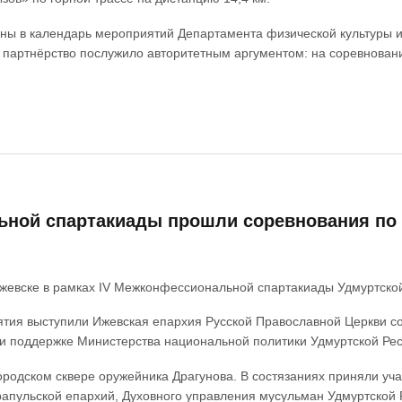
ы в календарь мероприятий Департамента физической культуры и сп
 партнёрство послужило авторитетным аргументом: на соревнован
ьной спартакиады прошли соревнования по 
Ижевске в рамках IV Межконфессиональной спартакиады Удмуртской
тия выступили Ижевская епархия Русской Православной Церкви сов
и поддержке Министерства национальной политики Удмуртской Рес
родском сквере оружейника Драгунова. В состязаниях приняли уча
рапульской епархий, Духовного управления мусульман Удмуртской