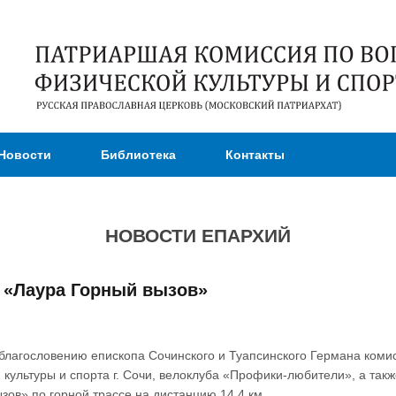
Перейти к
основному
содержанию
Новости
Библиотека
Контакты
НОВОСТИ ЕПАРХИЙ
 «Лаура Горный вызов»
 благословению епископа Сочинского и Туапсинского Германа коми
культуры и спорта г. Сочи, велоклуба «Профики-любители», а так
зов» по горной трассе на дистанцию 14,4 км.