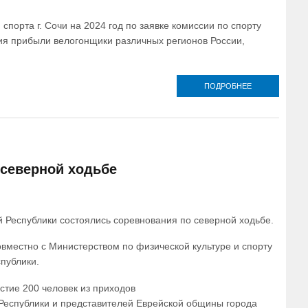
орта г. Сочи на 2024 год по заявке комиссии по спорту
ия прибыли велогонщики различных регионов России,
ПОДРОБНЕЕ
О В
СОЧИНСКОЙ
ЕПАРХИИ
ПРОШЛА
ВЕЛОГОНКА
«ЛАУРА
ГОРНЫЙ
ВЫЗОВ»
северной ходьбе
 Республики состоялись соревнования по северной ходьбе.
местно с Министерством по физической культуре и спорту
публики.
стие 200 человек из приходов
 Республики и представителей Еврейской общины города