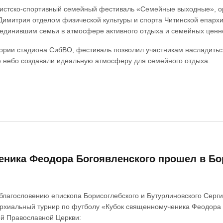
истско-спортивный семейный фестиваль «Семейные выходные», ор
Димитрия отделом физической культуры и спорта Читинской епарх
ъединившим семьи в атмосфере активного отдыха и семейных ценн
рии стадиона СибВО, фестиваль позволил участникам насладиться
е небо создавали идеальную атмосферу для семейного отдыха.
еника Феодора Богоявленского прошел в Бо
 благословению епископа Борисоглебского и Бутурлиновского Сергия
рхиальный турнир по футболу «Кубок священномученика Феодора Бо
ой Православной Церкви: