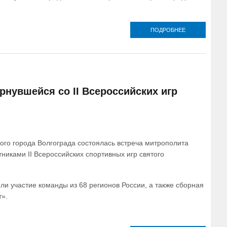
ПОДРОБНЕЕ
О В УДМУРТИ
МЕЖКОНФЕСС
СПАРТАКИА
СОРЕВНОВ
СЕВЕРНОЙ
рнувшейся со II Всероссийских игр
ого города Волгограда состоялась встреча митрополита
никами II Всероссийских спортивных игр святого
и участие команды из 68 регионов России, а также сборная
т».