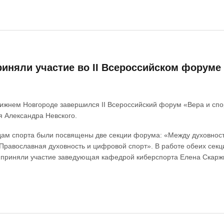
иняли участие во II Всероссийском форуме 
Нижнем Новгороде завершился II Всероссийский форум «Вера и спор
я Александра Невского.
дам спорта были посвящены две секции форума: «Между духовност
Православная духовность и цифровой спорт». В работе обеих секци
 приняли участие заведующая кафедрой киберспорта Елена Скарж