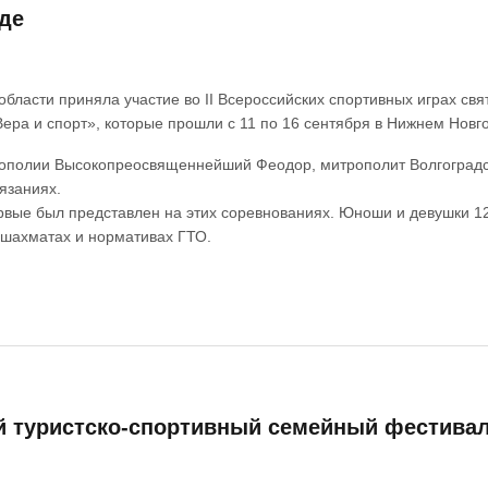
де
бласти приняла участие во II Всероссийских спортивных играх свят
ра и спорт», которые прошли с 11 по 16 сентября в Нижнем Новг
рополии Высокопреосвященнейший Феодор, митрополит Волгоградс
язаниях.
рвые был представлен на этих соревнованиях. Юноши и девушки 12
 шахматах и нормативах ГТО.
й туристско-спортивный семейный фестив