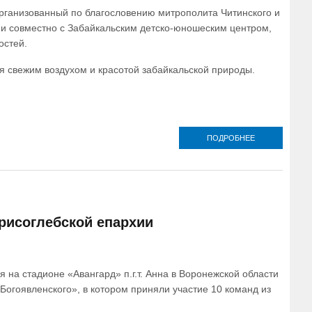
ганизованный по благословению митрополита Читинского и
ии совместно с Забайкальским детско-юношеским центром,
остей.
 свежим воздухом и красотой забайкальской природы.
ПОДРОБНЕЕ
О В ЧИТЕ
СОСТОЯЛСЯ
ПЕРВЫЙ
ПРАВОСЛАВН
ТУРИСТСКО-
СПОРТИВНЫ
СЕМЕЙНЫЙ
ФЕСТИВАЛЬ
рисоглебской епархии
«СЕМЕЙНЫЕ
ВЫХОДНЫЕ»
 на стадионе «Авангард» п.г.т. Анна в Воронежской области
гоявленского», в котором приняли участие 10 команд из