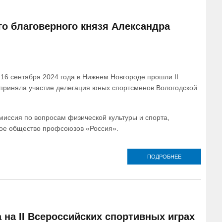
ВСЕРОССИЙС
ФОРУМЕ «ВЕР
СПОРТ»
го благоверного князя Александра
 16 сентября 2024 года в Нижнем Новгороде прошли II
х приняла участие делегация юных спортсменов Вологодской
иссия по вопросам физической культуры и спорта,
ное общество профсоюзов «Россия».
ПОДРОБНЕЕ
О КОМАНДА
ВОЛОГОДСК
ОБЛАСТИ
ВЕРНУЛАСЬ СО
ВСЕРОССИЙС
СПОРТИВНЫ
ИГР СВЯТОГ
БЛАГОВЕРНО
на II Всероссийских спортивных играх
КНЯЗЯ