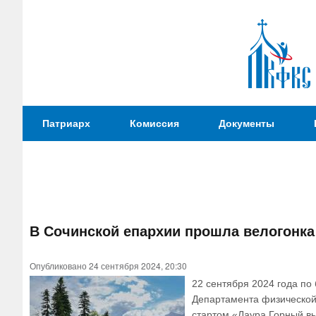
Патриаршая
Патриарх
Комиссия
Документы
Комиссия
по
вопросам
физической
культуры и
Вы
спорта
В Сочинской епархии прошла велогонка
здесь
Опубликовано 24 сентября 2024, 20:30
22 сентября 2024 года по
Департамента физической 
стартом «Лаура Горный вы